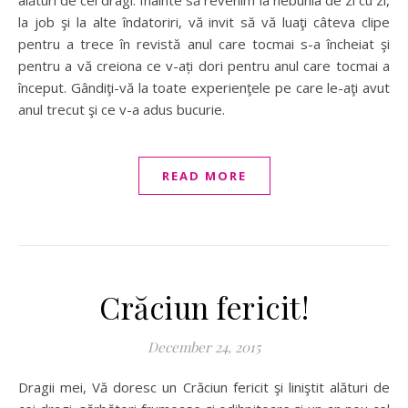
alături de cei dragi. Înainte să revenim la nebunia de zi cu zi,
la job şi la alte îndatoriri, vă invit să vă luaţi câteva clipe
pentru a trece în revistă anul care tocmai s-a încheiat şi
pentru a vă creiona ce v-ați dori pentru anul care tocmai a
început. Gândiţi-vă la toate experienţele pe care le-aţi avut
anul trecut şi ce v-a adus bucurie.
READ MORE
Crăciun fericit!
December 24, 2015
Dragii mei, Vă doresc un Crăciun fericit şi liniştit alături de