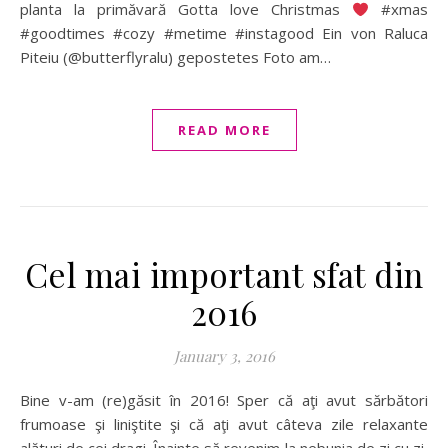
planta la primăvară Gotta love Christmas
#xmas
#goodtimes #cozy #metime #instagood Ein von Raluca
Piteiu (@butterflyralu) gepostetes Foto am…
READ MORE
Cel mai important sfat din
2016
January 3, 2016
Bine v-am (re)găsit în 2016! Sper că aţi avut sărbători
frumoase şi liniştite şi că aţi avut câteva zile relaxante