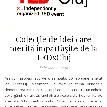
Colecție de idei care
merită împărtășite de la
TEDxCluj
February 22, 2016
Așa cum probabil știți deja, sâmbătă, 20 februarie, a avut
loc TedxCluj. Evenimentul a avut ca temă principală
demontarea miturilor cu scopul de a da publicului un imbold
spre gândirea critică, unul dintre acele skilluri denumite de
specialiși 21st century skills. Astăzi, în epoca vitezei și
a overflow-ului de informație, este mai important ca