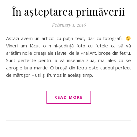
În așteptarea primăverii
February 1, 2016
Astăzi avem un articol cu puțin text, dar cu fotografii.
Vineri am făcut o mini-ședință foto cu fetele ca să vă
arătăm noile creații ale Flaviei de la PraliArt, broșe din fetru.
Sunt perfecte pentru a vă însenina ziua, mai ales că se
apropie luna martie. O broșă din fetru este cadoul perfect
de mărțișor – util și frumos în același timp.
READ MORE