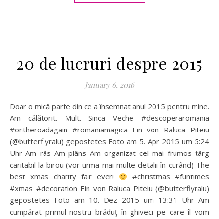
20 de lucruri despre 2015
January 6, 2016
Doar o mică parte din ce a însemnat anul 2015 pentru mine.
Am călătorit. Mult. Sinca Veche #descoperaromania
#ontheroadagain #romaniamagica Ein von Raluca Piteiu
(@butterflyralu) gepostetes Foto am 5. Apr 2015 um 5:24
Uhr Am râs Am plâns Am organizat cel mai frumos târg
caritabil la birou (vor urma mai multe detalii în curând) The
best xmas charity fair ever!
#christmas #funtimes
#xmas #decoration Ein von Raluca Piteiu (@butterflyralu)
gepostetes Foto am 10. Dez 2015 um 13:31 Uhr Am
cumpărat primul nostru brăduţ în ghiveci pe care îl vom