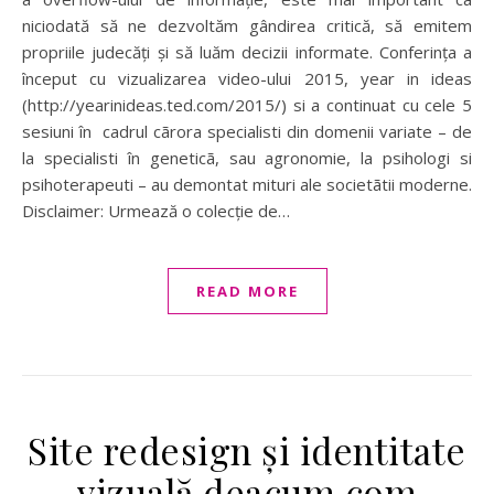
niciodată să ne dezvoltăm gândirea critică, să emitem
propriile judecăți și să luăm decizii informate. Conferința a
început cu vizualizarea video-ului 2015, year in ideas
(http://yearinideas.ted.com/2015/) si a continuat cu cele 5
sesiuni în cadrul cãrora specialisti din domenii variate – de
la specialisti în geneticã, sau agronomie, la psihologi si
psihoterapeuti – au demontat mituri ale societãtii moderne.
Disclaimer: Urmează o colecție de…
READ MORE
Site redesign și identitate
vizuală deacum.com