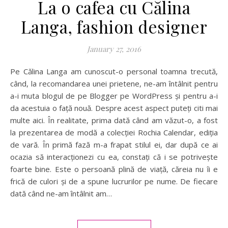
La o cafea cu Călina
Langa, fashion designer
January 27, 2016
Pe Călina Langa am cunoscut-o personal toamna trecută,
când, la recomandarea unei prietene, ne-am întâlnit pentru
a-i muta blogul de pe Blogger pe WordPress și pentru a-i
da acestuia o față nouă. Despre acest aspect puteți citi mai
multe aici. În realitate, prima dată când am văzut-o, a fost
la prezentarea de modă a colecției Rochia Calendar, ediția
de vară. În primă fază m-a frapat stilul ei, dar după ce ai
ocazia să interacționezi cu ea, constați că i se potrivește
foarte bine. Este o persoană plină de viață, căreia nu îi e
frică de culori și de a spune lucrurilor pe nume. De fiecare
dată când ne-am întâlnit am…