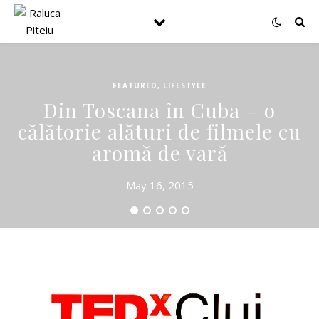
FEATURED
,
LIFESTYLE
Din Toscana în Cuba – o
călătorie alături de filmele cu
aromă de vară
May 16, 2015