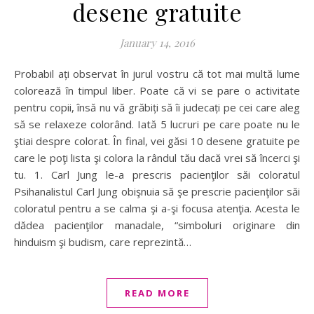
desene gratuite
January 14, 2016
Probabil ați observat în jurul vostru că tot mai multă lume
colorează în timpul liber. Poate că vi se pare o activitate
pentru copii, însă nu vă grăbiți să îi judecați pe cei care aleg
să se relaxeze colorând. Iată 5 lucruri pe care poate nu le
ştiai despre colorat. În final, vei găsi 10 desene gratuite pe
care le poţi lista şi colora la rândul tău dacă vrei să încerci şi
tu. 1. Carl Jung le-a prescris pacienţilor săi coloratul
Psihanalistul Carl Jung obişnuia să şe prescrie pacienţilor săi
coloratul pentru a se calma şi a-şi focusa atenţia. Acesta le
dădea pacienţilor manadale, “simboluri originare din
hinduism şi budism, care reprezintă…
READ MORE