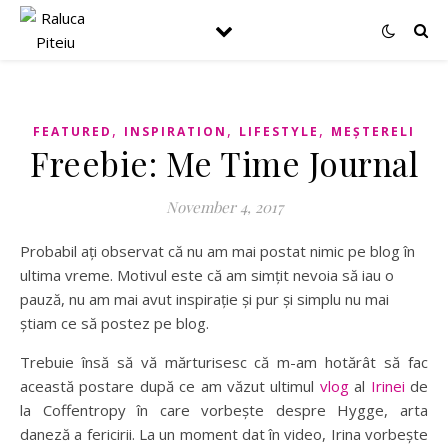
,
,
,
FEATURED
INSPIRATION
LIFESTYLE
MEȘTERELI
Freebie: Me Time Journal
November 4, 2017
Probabil ați observat că nu am mai postat nimic pe blog în
ultima vreme. Motivul este că am simțit nevoia să iau o
pauză, nu am mai avut inspirație și pur și simplu nu mai
știam ce să postez pe blog.
Trebuie însă să vă mărturisesc că m-am hotărât să fac
această postare după ce am văzut ultimul
vlog
al
Irinei
de
la Coffentropy în care vorbește despre Hygge, arta
daneză a fericirii. La un moment dat în video, Irina vorbește