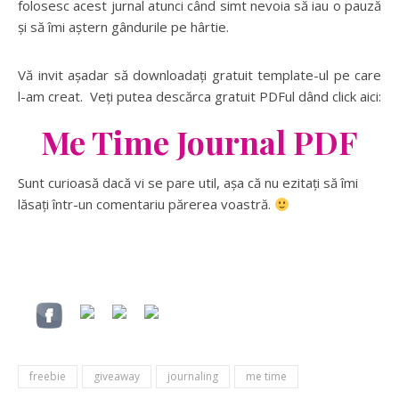
folosesc acest jurnal atunci când simt nevoia să iau o pauză
și să îmi aștern gândurile pe hârtie.
Vă invit așadar să downloadați gratuit template-ul pe care
l-am creat. Veți putea descărca gratuit PDFul dând click aici:
Me Time Journal PDF
Sunt curioasă dacă vi se pare util, așa că nu ezitați să îmi
lăsați într-un comentariu părerea voastră.
freebie
giveaway
journaling
me time