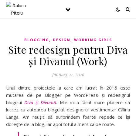
,
,
BLOGGING
DESIGN
WORKING GIRLS
Site redesign pentru Diva
și Divanul (Work)
January 11, 2016
Unul dintre proiectele la care am lucrat în 2015 este
mutarea de pe Blogger pe WordPress și redesignul
blogului
Diva și Divanul
.
Mie mi-a făcut mare plăcere să
lucrez cu autoarea blogului, designerul vestimentar Călina
Langa. Am reuşit să surprindem foarte repede ce îşi
doreşte de la blog, iar apoi totul a mers ca pe roate.