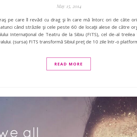
May 15, 2014
aş pe care îl revăd cu drag şi în care mă întorc ori de câte or
e, atunci când străzile şi cele peste 60 de locaţii alese de către
tivalului Internaţional de Teatru de la Sibiu (FITS), cel de-al tre
alului. (sursa) FITS transformă Sibiul preţ de 10 zile într-o platform
READ MORE