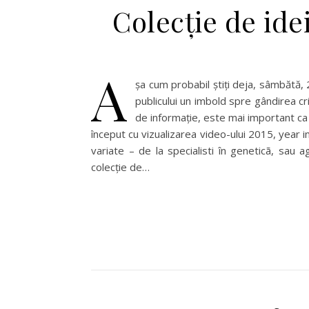
Colecție de ide
A
șa cum probabil știți deja, sâmbătă,
publicului un imbold spre gândirea crit
de informație, este mai important ca 
început cu vizualizarea video-ului 2015, year i
variate – de la specialisti în geneticã, sau
colecție de…