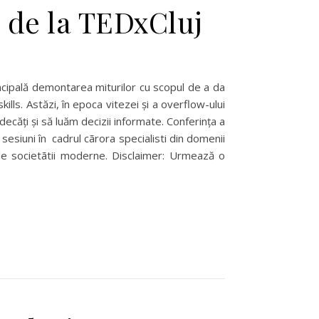
e de la TEDxCluj
incipală demontarea miturilor cu scopul de a da
kills. Astăzi, în epoca vitezei și a overflow-ului
ecăți și să luăm decizii informate. Conferința a
sesiuni în cadrul cãrora specialisti din domenii
ale societãtii moderne. Disclaimer: Urmează o