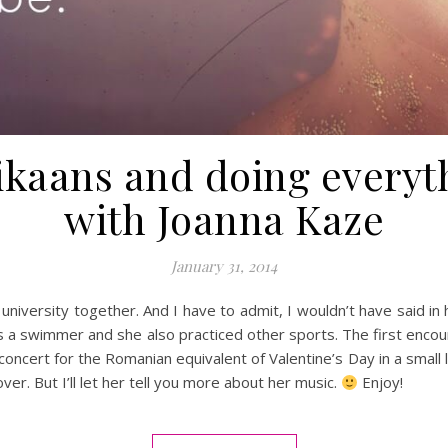
ikaans and doing everyt
with Joanna Kaze
January 31, 2014
iversity together. And I have to admit, I wouldn’t have said in 
s a swimmer and she also practiced other sports. The first enco
ncert for the Romanian equivalent of Valentine’s Day in a small lo
er. But I’ll let her tell you more about her music.
Enjoy!