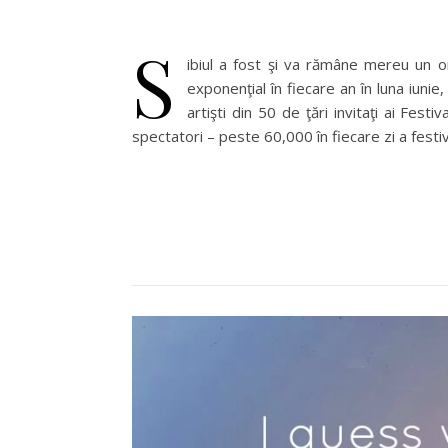
S
ibiul a fost şi va rămâne mereu un or
exponenţial în fiecare an în luna iuni
artişti din 50 de ţări invitaţi ai Fes
spectatori – peste 60,000 în fiecare zi a festiv