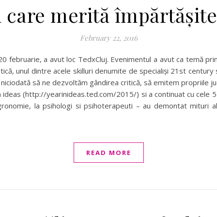
i care merită împărtășit
February 22, 2016
 20 februarie, a avut loc TedxCluj. Evenimentul a avut ca temă pr
ică, unul dintre acele skilluri denumite de specialiși 21st century s
niciodată să ne dezvoltăm gândirea critică, să emitem propriile jud
n ideas (http://yearinideas.ted.com/2015/) si a continuat cu cele 5 
 agronomie, la psihologi si psihoterapeuti – au demontat mituri 
READ MORE