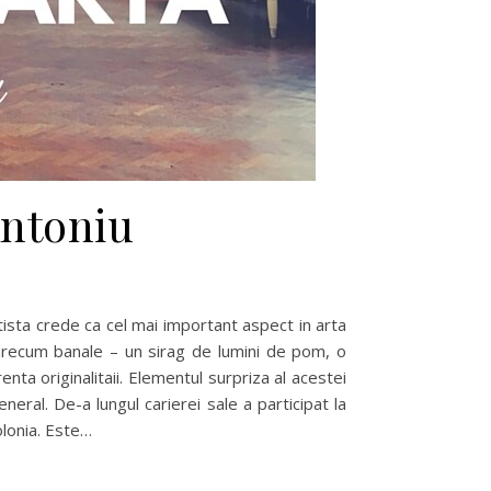
Antoniu
tista crede ca cel mai important aspect in arta
oarecum banale – un sirag de lumini de pom, o
nta originalitaii. Elementul surpriza al acestei
neral. De-a lungul carierei sale a participat la
olonia. Este…