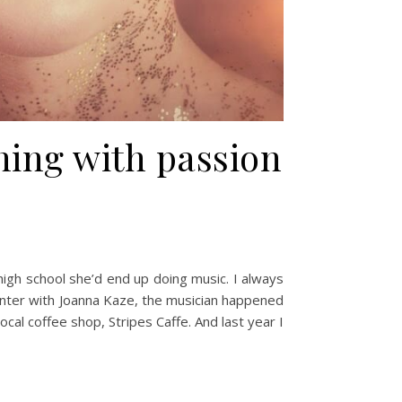
hing with passion
high school she’d end up doing music. I always
unter with Joanna Kaze, the musician happened
cal coffee shop, Stripes Caffe. And last year I