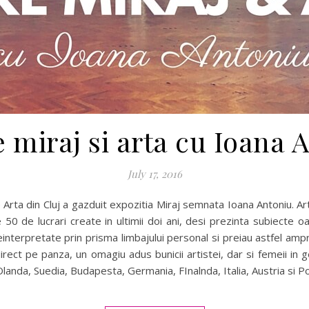
 miraj si arta cu Ioana 
July 17, 2016
 Arta din Cluj a gazduit expozitia Miraj semnata Ioana Antoniu. Ar
50 de lucrari create in ultimii doi ani, desi prezinta subiecte 
einterpretate prin prisma limbajului personal si preiau astfel ampre
direct pe panza, un omagiu adus bunicii artistei, dar si femeii in ge
Olanda, Suedia, Budapesta, Germania, FInalnda, Italia, Austria si P