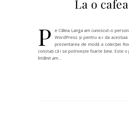
La o cafea
P
e Călina Langa am cunoscut-o persona
WordPress și pentru a-i da acestuia o
prezentarea de modă a colecției Rochi
constați că i se potrivește foarte bine. Este o
întâlnit am…