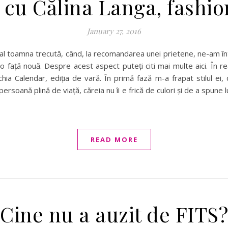
 cu Călina Langa, fashi
January 27, 2016
l toamna trecută, când, la recomandarea unei prietene, ne-am înt
 față nouă. Despre acest aspect puteți citi mai multe aici. În re
a Calendar, ediția de vară. În primă fază m-a frapat stilul ei, 
 persoană plină de viață, căreia nu îi e frică de culori și de a spun
READ MORE
Cine nu a auzit de FITS?