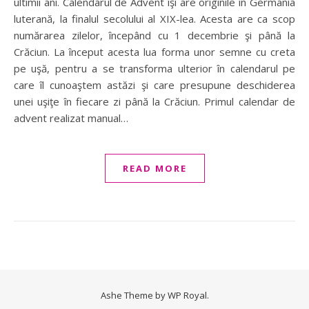
ultimii ani. Calendarul de Advent îşi are originile în Germania
luterană, la finalul secolului al XIX-lea. Acesta are ca scop
numărarea zilelor, începând cu 1 decembrie şi până la
Crăciun. La început acesta lua forma unor semne cu creta
pe uşă, pentru a se transforma ulterior în calendarul pe
care îl cunoaştem astăzi şi care presupune deschiderea
unei uşiţe în fiecare zi până la Crăciun. Primul calendar de
advent realizat manual…
READ MORE
Ashe Theme by
WP Royal
.