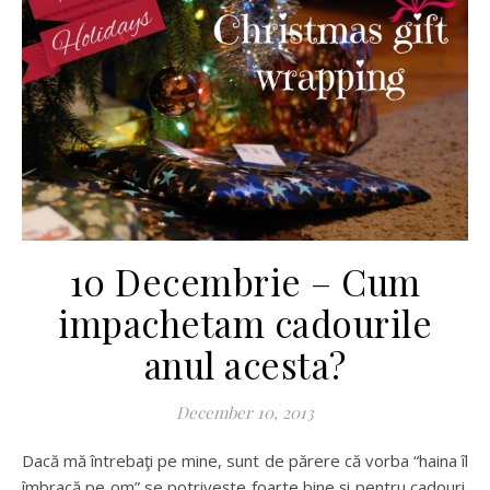
10 Decembrie – Cum
impachetam cadourile
anul acesta?
December 10, 2013
Dacă mă întrebaţi pe mine, sunt de părere că vorba “haina îl
îmbracă pe om” se potriveşte foarte bine şi pentru cadouri.