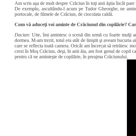
Am scris aşa de mult despre Crăciun în toţi anii ăştia încât par
De exemplu, ascultându-l acum pe Tudor Gheorghe, ne amintim
portocale, de filmele de Crăciun, de ciocolata caldă.
Cum vă aduceţi voi aminte de Crăciunul din copilărie? Car
Dacian:
Uite, îmi amintesc o scenă din urmă cu foarte mulţi ani
dormea. M-am trezit, totul era atât de liniştit şi aveam bucuria a
care se reflecta toată camera. Oricât am încercat să retrăiesc mo
crezi în Moş Crăciun, deşi, în anii ăia, am fost genul de copil c
pentru că ne aminteşte de copilărie, în preajma Crăciunului.