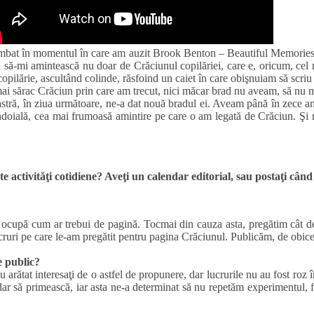
himbat în momentul în care am auzit Brook Benton – Beautiful Memories.
tă să-mi amintească nu doar de Crăciunul copilăriei, care e, oricum, cel 
pilărie, ascultând colinde, răsfoind un caiet în care obişnuiam să scriu v
 sărac Crăciun prin care am trecut, nici măcar brad nu aveam, să nu mai
stră, în ziua următoare, ne-a dat nouă bradul ei. Aveam până în zece ani
 îndoială, cea mai frumoasă amintire pe care o am legată de Crăciun. Şi
activităţi cotidiene? Aveţi un calendar editorial, sau postaţi când
e ocupă cum ar trebui de pagină. Tocmai din cauza asta, pregătim cât d
ucruri pe care le-am pregătit pentru pagina Crăciunul. Publicăm, de obicei,
e public?
 arătat interesaţi de o astfel de propunere, dar lucrurile nu au fost roz î
ar să primească, iar asta ne-a determinat să nu repetăm experimentul, fii