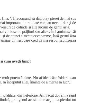
 [n.a. Vă recomand să daţi play piesei de mai sus
mai important dintre toate care au trecut, dar şi de
ersuri de colinde şi alte lucruri de genul ăsta.
 vorbesc de prăjituri sau altele. Îmi amintesc cât
 şi de atunci a trecut ceva vreme, însă gestul ăsta
 rămâne un gest care cred că mă responsabilizează
 şi cum aveţti timp?
e mult putem înainte. Nu ai idee câte foldere s-au
 la începutul zilei, înainte de a merge la lucru.
n totalitate, din nefericire. Am făcut doi an la rând
ndcă, prin genul acesta de reacţii, s-a pierdut tot