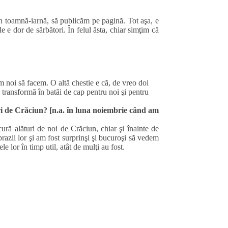
in toamnă-iarnă, să publicăm pe pagină. Tot aşa, e
 e dor de sărbători. În felul ăsta, chiar simţim că
ăm noi să facem. O altă chestie e că, de vreo doi
e transformă în batăi de cap pentru noi şi pentru
ri de Crăciun? [n.a. în luna noiembrie când am
ură alături de noi de Crăciun, chiar şi înainte de
razii lor şi am fost surprinşi şi bucuroşi să vedem
e lor în timp util, atât de mulţi au fost.