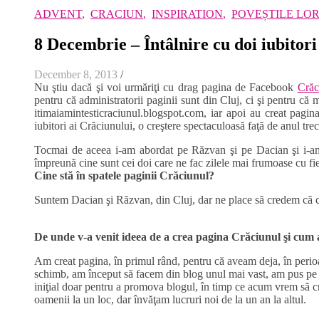
ADVENT
,
CRACIUN
,
INSPIRATION
,
POVEȘTILE LO
8 Decembrie – Întâlnire cu doi iubitori
December 8, 2013
/
Nu ştiu dacă şi voi urmăriţi cu drag pagina de Facebook
Crăc
pentru că administratorii paginii sunt din Cluj, ci şi pentru că
itimaiamintesticraciunul.blogspot.com, iar apoi au creat pa
iubitori ai Crăciunului, o creştere spectaculoasă faţă de anul tr
Tocmai de aceea i-am abordat pe Răzvan şi pe Dacian şi i-am 
împreună cine sunt cei doi care ne fac zilele mai frumoase cu fie
Cine stă în spatele paginii Crăciunul?
Suntem Dacian şi Răzvan, din Cluj, dar ne place să credem că ce
De unde v-a venit ideea de a crea pagina Crăciunul şi cum 
Am creat pagina, în primul rând, pentru că aveam deja, în perio
schimb, am început să facem din blog unul mai vast, am pus pe e
iniţial doar pentru a promova blogul, în timp ce acum vrem să c
oamenii la un loc, dar învăţam lucruri noi de la un an la altul.