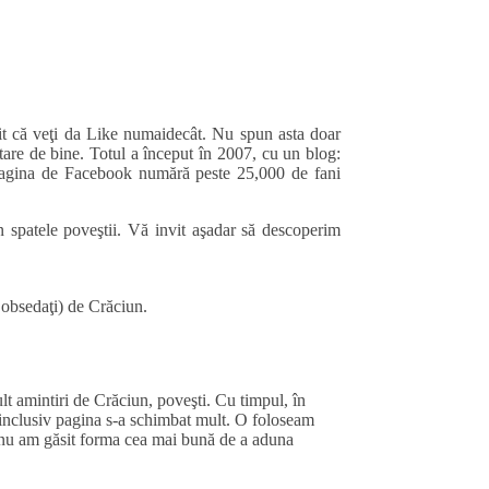
omit că veţi da Like numaidecât. Nu spun asta doar
stare de bine. Totul a început în 2007, cu un blog:
 pagina de Facebook numără peste 25,000 de fani
 spatele poveştii. Vă invit aşadar să descoperim
 obsedaţi) de Crăciun.
t amintiri de Crăciun, poveşti. Cu timpul, în
 inclusiv pagina s-a schimbat mult. O foloseam
ă nu am găsit forma cea mai bună de a aduna