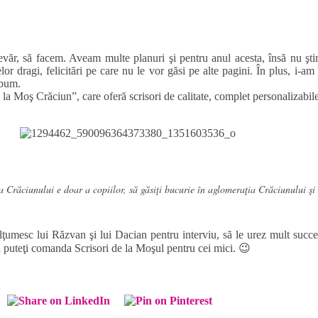
devăr, să facem. Aveam multe planuri şi pentru anul acesta, însă nu şti
elor dragi, felicitări pe care nu le vor găsi pe alte pagini. În plus, i-
lbum.
 Moş Crăciun”, care oferă scrisori de calitate, complet personalizabile, da
Crăciunului e doar a copiilor, să găsiţi bucurie în aglomeraţia Crăciunului şi să
ţumesc lui Răzvan şi lui Dacian pentru interviu, să le urez mult succ
că puteţi comanda Scrisori de la Moşul pentru cei mici. 😉