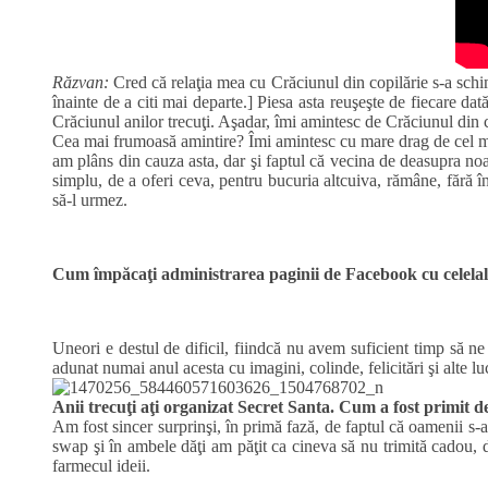
Răzvan:
Cred că relaţia mea cu Crăciunul din copilărie s-a sc
înainte de a citi mai departe.] Piesa asta reuşeşte de fiecare da
Crăciunul anilor trecuţi. Aşadar, îmi amintesc de Crăciunul din co
Cea mai frumoasă amintire? Îmi amintesc cu mare drag de cel mai
am plâns din cauza asta, dar şi faptul că vecina de deasupra noa
simplu, de a oferi ceva, pentru bucuria altcuiva, rămâne, fără
să-l urmez.
Cum împăcaţi administrarea paginii de Facebook cu celelalte 
Uneori e destul de dificil, fiindcă nu avem suficient timp să n
adunat numai anul acesta cu imagini, colinde, felicitări şi alte l
Anii trecuţi aţi organizat Secret Santa. Cum a fost primit d
Am fost sincer surprinşi, în primă fază, de faptul că oamenii s-au
swap şi în ambele dăţi am păţit ca cineva să nu trimită cadou, d
farmecul ideii.