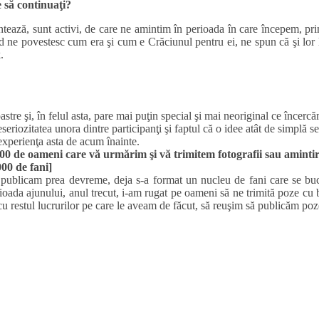
e să continuaţi?
tează, sunt activi, de care ne amintim în perioada în care începem, pr
d ne povestesc cum era şi cum e Crăciunul pentru ei, ne spun că şi lor le
.
stre şi, în felul asta, pare mai puţin special şi mai neoriginal ce încerc
eriozitatea unora dintre participanţi şi faptul că o idee atât de simplă s
experienţa asta de acum înainte.
00 de oameni care vă urmărim şi vă trimitem fotografii sau aminti
00 de fani]
ă publicam prea devreme, deja s-a format un nucleu de fani care se buc
ioada ajunului, anul trecut, i-am rugat pe oameni să ne trimită poze cu b
cu restul lucrurilor pe care le aveam de făcut, să reuşim să publicăm pozel