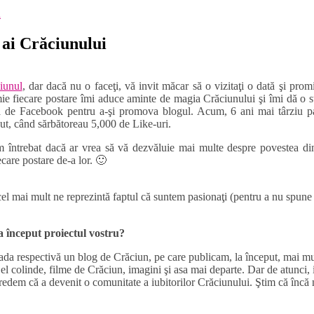
R
 ai Crăciunului
iunul
, dar dacă nu o faceţi, vă invit măcar să o vizitaţi o dată şi pr
 mie fiecare postare îmi aduce aminte de magia Crăciunului şi îmi dă o 
gina de Facebook pentru a-şi promova blogul. Acum, 6 ani mai târziu
ecut, când sărbătoreau 5,000 de Like-uri.
întrebat dacă ar vrea să vă dezvăluie mai multe despre povestea din
care postare de-a lor. 🙂
l mai mult ne reprezintă faptul că suntem pasionaţi (pentru a nu spune
a început proiectul vostru?
ada respectivă un blog de Crăciun, pe care publicam, la început, mai mul
l colinde, filme de Crăciun, imagini şi asa mai departe. Dar de atunci,
redem că a devenit o comunitate a iubitorilor Crăciunului. Ştim că înc