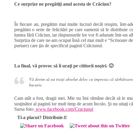
Ce surprize ne pregătiţi anul acesta de Crăciun?
În fiecare an, pregătim mai multe lucruri decât reuşim, într-a
pregătim o serie de felicitări pe care oamenii să le distribuie c
lumea fără Crăciun, iar răspunsurile lor vor fi adunate într-un a
Surpriza de care ne-am ocupat însă cel mai mult e “Scrisoare de la
purtare) care ţin de specificul paginii Crăciunul.
La final, vă provoc să îi uraţi pe cititorii noştri. 🙂
Vă dorim să nu traiţi absolut deloc cu impresia că sărbătoarea 
bucurie.
Cam atât a fost, dragii mei. Mie nu îmi rămâne decât să le mul
susţinător al paginii lor mult timp de acum încolo. Şi nu uitaţi 
Sursa foto:
www.facebook.com/Craciunul
Ti-a placut? Distribuie-l!