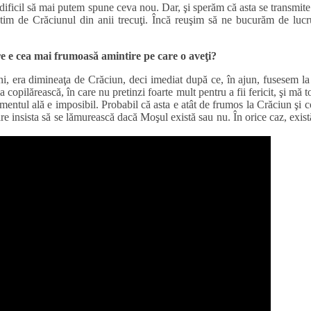
e dificil să mai putem spune ceva nou. Dar, şi sperăm că asta se transmi
 de Crăciunul din anii trecuţi. Încă reuşim să ne bucurăm de lucru
e e cea mai frumoasă amintire pe care o aveţ
i?
, era dimineaţa de Crăciun, deci imediat după ce, în ajun, fusesem la c
ia copilărească, în care nu pretinzi foarte mult pentru a fii fericit, şi m
mentul ală e imposibil. Probabil că asta e atât de frumos la Crăciun şi co
are insista să se lămurească dacă Moşul există sau nu. În orice caz, exis