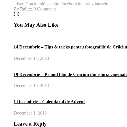
advent
Craciunul
decembrie
facebook
interview
interviu
By
Raluca
0 Comments
You May Also Like
14 Decembrie – Tips & tricks pentru fotografiile de Crăciu
December 14, 2013
19 Decembrie – Primul film de Craciun din istoria cinemato
December 19, 2013
1 Decembrie – Calendarul de Advent
December 1, 2013
Leave a Reply