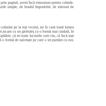
te prin pagină, avem încă entuziasm pentru colinde.
rile simple, de bradul împodobit, de mirosul de
olindat pe la toţi vecinii, iar în casă toată lumea
ă tot jucam cu un globuleţ cu o formă mai ciudată, în
pilărie, că iei toate lucrurile cum vin, că încă mai
tă o formă de naivitate pe care o tot purtăm cu noi,