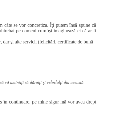
m câte se vor concretiza. Îţi putem însă spune că
am întrebat pe oameni cum îşi imaginează ei că ar fi
r şi alte servicii (felicitări, certificate de bună
 vă amintiţi să dăruiţi şi celorlalţi din această
es în continuare, pe mine sigur mă vor avea drept