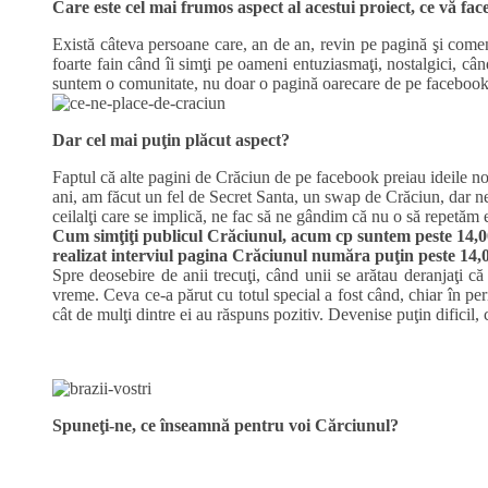
Care este cel mai frumos aspect al acestui proiect, ce vă fac
Există câteva persoane care, an de an, revin pe pagină şi comen
foarte fain când îi simţi pe oameni entuziasmaţi, nostalgici, cân
suntem o comunitate, nu doar o pagină oarecare de pe facebook
Dar cel mai puţin plăcut aspect?
Faptul că alte pagini de Crăciun de pe facebook preiau ideile noa
ani, am făcut un fel de Secret Santa, un swap de Crăciun, dar nes
ceilalţi care se implică, ne fac să ne gândim că nu o să repetăm 
Cum simţiţi publicul Crăciunul, acum cp suntem peste 14,0
realizat interviul pagina Crăciunul număra puţin peste 14,0
Spre deosebire de anii trecuţi, când unii se arătau deranjaţi c
vreme. Ceva ce-a părut cu totul special a fost când, chiar în per
cât de mulţi dintre ei au răspuns pozitiv. Devenise puţin dificil, 
Spuneţi-ne, ce înseamnă pentru voi Cărciunul?