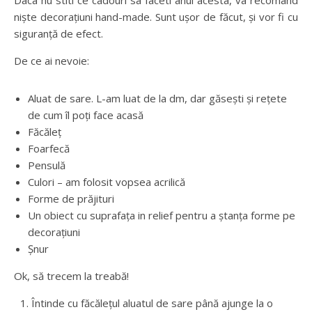
Daca nu stiti ce cadouri sa faceti anul acesta, va recomand
niște decorațiuni hand-made. Sunt ușor de făcut, și vor fi cu
siguranță de efect.
De ce ai nevoie:
Aluat de sare. L-am luat de la dm, dar găsești și rețete
de cum îl poți face acasă
Făcăleț
Foarfecă
Pensulă
Culori – am folosit vopsea acrilică
Forme de prăjituri
Un obiect cu suprafața in relief pentru a ștanța forme pe
decorațiuni
Șnur
Ok, să trecem la treabă!
Întinde cu făcălețul aluatul de sare până ajunge la o