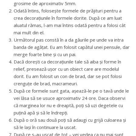
grosime de aproximativ 5mm.
Odată întins, folosește formele de prăjituri pentru a
crea decorațiunile în formele dorite. După ce am luat
aluatul rămas, l-am mai întins odată pentru a folosi cât
mai mult din el.
Următorul pas constă în a da găurile pe unde va intra
banda de agățat. Eu am folosit capătul unei pensule, dar
merge foarte bine și cu un pai.
Dacă dorești ca decorațiunile tale să aiba și forme în
relief, presează ușor cu un obiect care are modelul
dorit. Eu am folosit un con de brad, dar se pot folosi
crenguțe de brad, macrameuri.
După ce formele sunt gata, așează-le pe o tavă unde le
vei lăsa să se usuce aproximativ 24 ore. Daca observi
că marginea lor nu e dreaptă, poți să uzi degetele cu
puțină apă și să le îndrepți.
După o oră sau două poți să adaugi cu grijă culoarea și
să le lași în continuare la uscat.
După ce s-au uscat de tot – vei vedea ca nu mai sunt