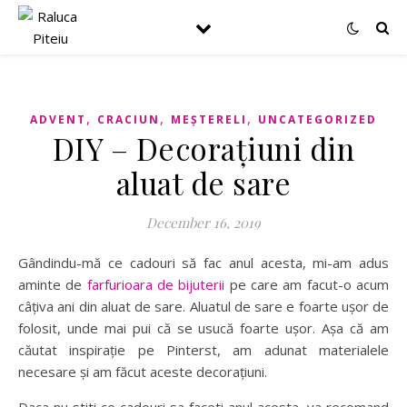
,
,
,
ADVENT
CRACIUN
MEȘTERELI
UNCATEGORIZED
DIY – Decorațiuni din
aluat de sare
December 16, 2019
Gândindu-mă ce cadouri să fac anul acesta, mi-am adus
aminte de
farfurioara de bijuterii
pe care am facut-o acum
câțiva ani din aluat de sare. Aluatul de sare e foarte ușor de
folosit, unde mai pui că se usucă foarte ușor. Așa că am
căutat inspirație pe Pinterst, am adunat materialele
necesare și am făcut aceste decorațiuni.