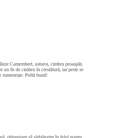
ă brânze Camembert, usturoi, cimbru proaspăt,
e un fir de cimbru în crestătură, iar peste se
se rumenește. Poftă bună!
nă, obișnuiam să sărbătorim în felul nostru