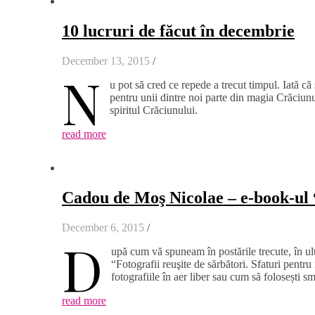
10 lucruri de făcut în decembrie
December 13, 2015
/
N
u pot să cred ce repede a trecut timpul. Iată c
pentru unii dintre noi parte din magia Crăciunul
spiritul Crăciunului.
read more
Cadou de Moş Nicolae – e-book-ul “
December 6, 2015
/
D
upă cum vă spuneam în postările trecute, în ul
“Fotografii reuşite de sărbători. Sfaturi pentru
fotografiile în aer liber sau cum să folosești 
read more