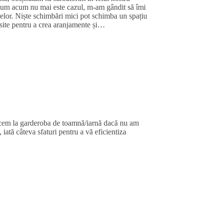
. Cum acum nu mai este cazul, m-am gândit să îmi
arelor. Niște schimbări mici pot schimba un spațiu
losite pentru a crea aranjamente și…
recem la garderoba de toamnă/iarnă dacă nu am
ată câteva sfaturi pentru a vă eficientiza