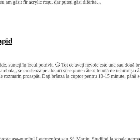
eu am găsit fir acrylic roșu, dar puteți găsi diferite…
apid
apide, sunteți în locul potrivit. 🙂 Tot ce aveți nevoie este una sau dou
ambalaj, se crestează pe alocuri și se pune câte o feliuță de usturoi și cât
 de rozmarin proaspăt. Dați brânza la cuptor pentru 10-15 minute, până 
orește așa-numitul Laternenfest sau Sf. Martin. Studiind la școala germa