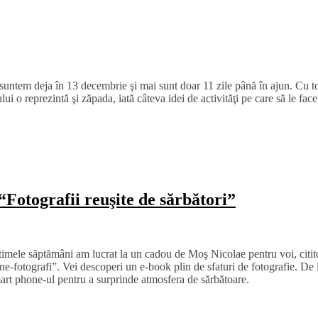
ă suntem deja în 13 decembrie şi mai sunt doar 11 zile până în ajun. Cu 
ui o reprezintă şi zăpada, iată câteva idei de activităţi pe care să le fa
Fotografii reuşite de sărbători”
timele săptămâni am lucrat la un cadou de Moş Nicolae pentru voi, citit
 ne-fotografi”. Vei descoperi un e-book plin de sfaturi de fotografie. De l
smart phone-ul pentru a surprinde atmosfera de sărbătoare.