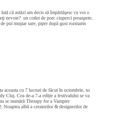
 Iată că astăzi am decis să împărtăşesc cu voi o
eţi nevoie? un cotlet de porc ciuperci proaspete,
ă de pui muştar sare, piper după gust rozmarin
a aceasta cu 7 lucruri de făcut în octombrie, so
 Cluj. Cea de-a 7-a ediție a festivalului se va
cesta se numără Therapy for a Vampire
. Noaptea albă a creatorilor & designerilor de