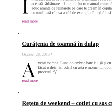
Î
această sărbătoare – la ora de lucru manual cream f
aduc aminte de felinarele pe care le cream în copilă
cu totul! iată câteva astfel de exemple: Puteți folo
read more
Curățenia de toamnă în dulap
October 28, 2015
/
A
venit toamna. Luna noiembrie bate la ușă și cu
făcut-o deja. Iar odată cu asta e momentul opor
procesul. 🙂
read more
Reţeta de weekend – cotlet cu sos 