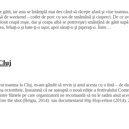
gătit, iar asta se întâmplă mai des când să răceşte afară şi vine toamna.
şă de weekend – cotlet de porc cu sos de smântână şi ciuperci. De ce av
osit ceapă roşie, dar şi ceapa albă se potriveşte) smântână de gătit sup
 feliaţi-o şi bate-ţi-o uşor, apoi săraţi-o şi piperaţi-o. Între…
Cluj
t toamna la Cluj, m-am gândit să revin și anul acesta cu o listă – de dat
 octombrie, înseamnă că ne așteaptă o nouă ediție a festivalului Comedy
dintre filmele pe care organizatorii ne recomandă să nu le ratăm anul a
efore the shot (Belgia, 2014) sau documentarul Hip Hop-ertion (2014). 2