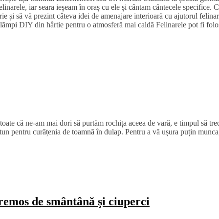
elinarele, iar seara ieșeam în oraș cu ele și cântam cântecele specifice
rie și să vă prezint câteva idei de amenajare interioară cu ajutorul felin
si lămpi DIY din hârtie pentru o atmosferă mai caldă Felinarele pot fi fo
 toate că ne-am mai dori să purtăm rochița aceea de vară, e timpul să t
tun pentru curățenia de toamnă în dulap. Pentru a vă ușura puțin munca, i
cremos de smântână şi ciuperci