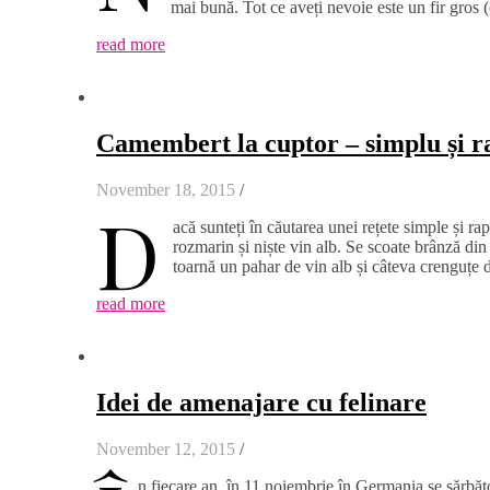
mai bună. Tot ce aveți nevoie este un fir gros (
read more
Camembert la cuptor – simplu și r
November 18, 2015
/
D
acă sunteți în căutarea unei rețete simple și r
rozmarin și niște vin alb. Se scoate brânză din 
toarnă un pahar de vin alb și câteva crenguțe
read more
Idei de amenajare cu felinare
November 12, 2015
/
n fiecare an, în 11 noiembrie în Germania se sărbăt