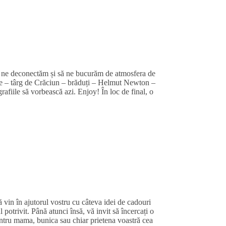
să ne deconectăm și să ne bucurăm de atmosfera de
inde – târg de Crăciun – brăduți – Helmut Newton –
fiile să vorbească azi. Enjoy! În loc de final, o
 vin în ajutorul vostru cu câteva idei de cadouri
 potrivit. Până atunci însă, vă invit să încercați o
pentru mama, bunica sau chiar prietena voastră cea