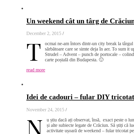
Un weekend cât un târg de Crăciu
December 2, 2015
/
T
ocmai ne-am întors dintr-un city break la târgu
sărbătoare care se simte deja în aer. To sum it 
Strudel – Advent – punch de portocale – colinde
carte poștală din Budapesta. 🙂
read more
Idei de cadouri – fular DIY tricot
November 24, 2015
/
N
u știu dacă ați observat, însă, exact peste o l
și alte subiecte legate de Crăciun. Să știți că l
activitate ușoară de weekend – fular tricotat p