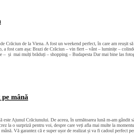
n
l de Crăciun de la Viena. A fost un weekend perfect, în care am reușit 
up, a fost cam așa: Brazi de Crăciun – vin fiert – vânt – luminițe – col
 – și mai mulți brăduți – shopping – Budapesta Dar mai bine las fotogra
at pe mână
ună este Ajunul Crăciunului. De aceea, în următoarea lună m-am gândit să
ucrez la o surpriză pentru voi, despre care veți afla mai multe la momentul
e mână. Vă garantez că e super ușor de realizat și va fi cadoul perfect 