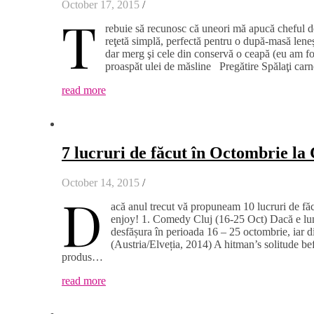
October 17, 2015
/
T
rebuie să recunosc că uneori mă apucă cheful de 
reţetă simplă, perfectă pentru o după-masă lene
dar merg şi cele din conservă o ceapă (eu am fol
proaspăt ulei de măsline Pregătire Spălaţi carnea,
read more
7 lucruri de făcut în Octombrie la 
October 14, 2015
/
D
acă anul trecut vă propuneam 10 lucruri de făcu
enjoy! 1. Comedy Cluj (16-25 Oct) Dacă e luna
desfășura în perioada 16 – 25 octombrie, iar 
(Austria/Elveția, 2014) A hitman’s solitude b
produs…
read more