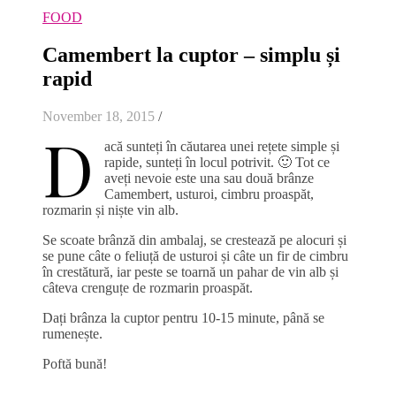
FOOD
Camembert la cuptor – simplu și
rapid
November 18, 2015
/
D
acă sunteți în căutarea unei rețete simple și
rapide, sunteți în locul potrivit. 🙂 Tot ce
aveți nevoie este una sau două brânze
Camembert, usturoi, cimbru proaspăt,
rozmarin și niște vin alb.
Se scoate brânză din ambalaj, se crestează pe alocuri și
se pune câte o feliuță de usturoi și câte un fir de cimbru
în crestătură, iar peste se toarnă un pahar de vin alb și
câteva crenguțe de rozmarin proaspăt.
Dați brânza la cuptor pentru 10-15 minute, până se
rumenește.
Poftă bună!