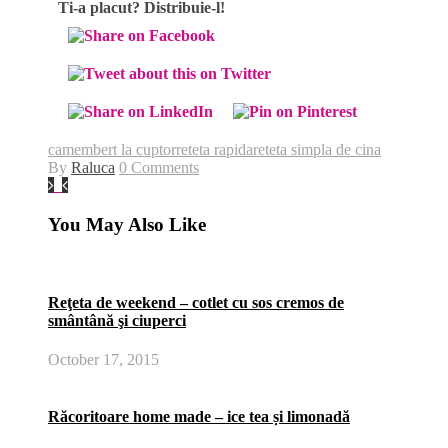
Ti-a placut? Distribuie-l!
camembert la cuptor
reteta rapida
reteta simpla de cina
By
Raluca
0 Comments
You May Also Like
Reţeta de weekend – cotlet cu sos cremos de
smântână şi ciuperci
October 17, 2015
Răcoritoare home made – ice tea și limonadă