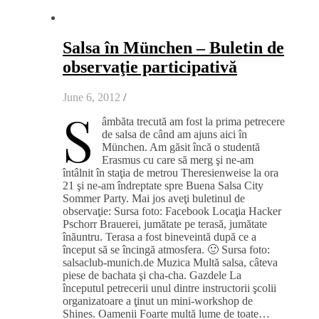
Salsa în München – Buletin de
observaţie participativă
June 6, 2012
/
S
âmbăta trecută am fost la prima petrecere
de salsa de când am ajuns aici în
München. Am găsit încă o studentă
Erasmus cu care să merg şi ne-am
întâlnit în staţia de metrou Theresienweise la ora
21 şi ne-am îndreptate spre Buena Salsa City
Sommer Party. Mai jos aveţi buletinul de
observaţie: Sursa foto: Facebook Locaţia Hacker
Pschorr Brauerei, jumătate pe terasă, jumătate
înăuntru. Terasa a fost bineveintă după ce a
început să se încingă atmosfera. 🙂 Sursa foto:
salsaclub-munich.de Muzica Multă salsa, câteva
piese de bachata şi cha-cha. Gazdele La
începutul petrecerii unul dintre instructorii şcolii
organizatoare a ţinut un mini-workshop de
Shines. Oamenii Foarte multă lume de toate…