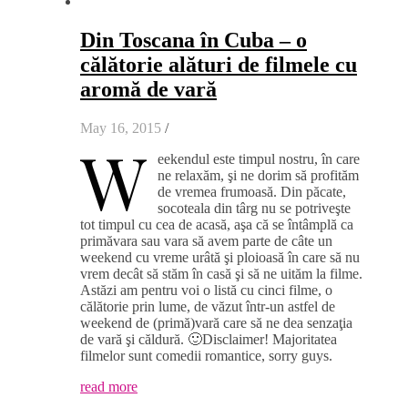
Din Toscana în Cuba – o
călătorie alături de filmele cu
aromă de vară
May 16, 2015
/
W
eekendul este timpul nostru, în care
ne relaxăm, şi ne dorim să profităm
de vremea frumoasă. Din păcate,
socoteala din târg nu se potriveşte
tot timpul cu cea de acasă, aşa că se întâmplă ca
primăvara sau vara să avem parte de câte un
weekend cu vreme urâtă şi ploioasă în care să nu
vrem decât să stăm în casă şi să ne uităm la filme.
Astăzi am pentru voi o listă cu cinci filme, o
călătorie prin lume, de văzut într-un astfel de
weekend de (primă)vară care să ne dea senzaţia
de vară şi căldură. 🙂Disclaimer! Majoritatea
filmelor sunt comedii romantice, sorry guys.
read more