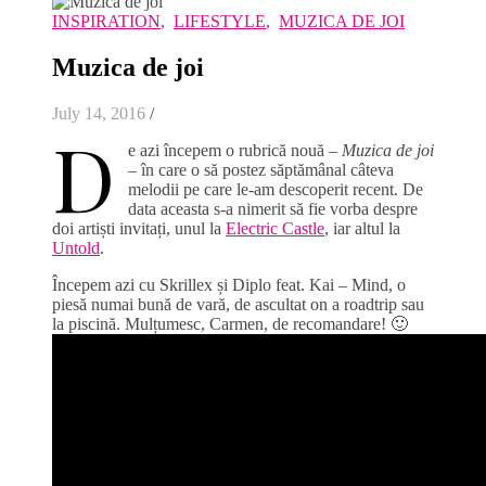
INSPIRATION
,
LIFESTYLE
,
MUZICA DE JOI
Muzica de joi
July 14, 2016
/
D
e azi începem o rubrică nouă –
Muzica de joi
– în care o să postez săptămânal câteva
melodii pe care le-am descoperit recent. De
data aceasta s-a nimerit să fie vorba despre
doi artiști invitați, unul la
Electric Castle
, iar altul la
Untold
.
Începem azi cu Skrillex și Diplo feat. Kai – Mind, o
piesă numai bună de vară, de ascultat on a roadtrip sau
la piscină. Mulțumesc, Carmen, de recomandare! 🙂