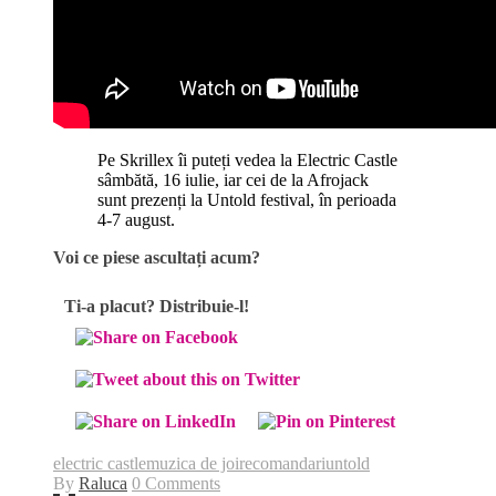
Pe Skrillex îi puteți vedea la Electric Castle
sâmbătă, 16 iulie, iar cei de la Afrojack
sunt prezenți la Untold festival, în perioada
4-7 august.
Voi ce piese ascultați acum?
Ti-a placut? Distribuie-l!
electric castle
muzica de joi
recomandari
untold
By
Raluca
0 Comments