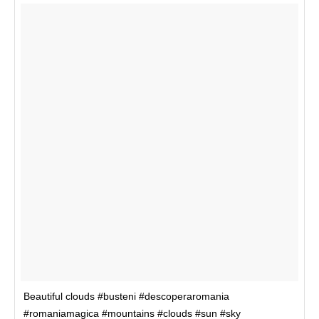
Beautiful clouds #busteni #descoperaromania
#romaniamagica #mountains #clouds #sun #sky