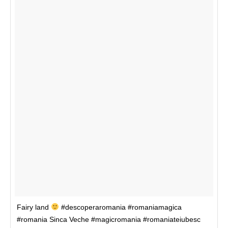
Fairy land
#descoperaromania #romaniamagica
#romania Sinca Veche #magicromania #romaniateiubesc