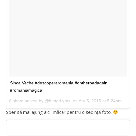
Sinca Veche #descoperaromania #ontheroadagain
#romaniamagica
A photo posted by @butterflyralu on Apr 5, 2015 at 5:24am PDT
Sper să mai ajung aici, măcar pentru o ședință foto.