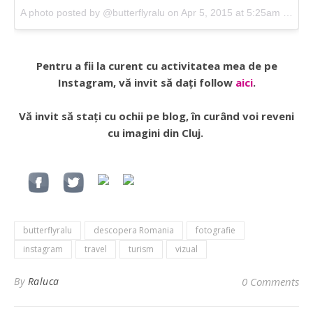
A photo posted by @butterflyralu on Apr 5, 2015 at 5:25am PDT
Pentru a fii la curent cu activitatea mea de pe
Instagram, vă invit să dați follow
aici
.
Vă invit să stați cu ochii pe blog, în curând voi reveni
cu imagini din Cluj.
butterflyralu
descopera Romania
fotografie
instagram
travel
turism
vizual
By
Raluca
0 Comments