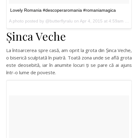
Lovely Romania #descoperaromania #romaniamagica
A photo posted by @butterflyralu on Apr 4, 2015 at 4:59am PDT
Șinca Veche
La întoarcerea spre casă, am oprit la grota din Șinca Veche,
o biserică sculptată în piatră. Toată zona unde se află grota
este deosebită, iar în anumite locuri ți se pare că ai ajuns
într-o lume de poveste.