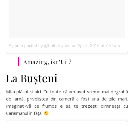
A photo posted by @butterflyralu on Apr 2, 2015 at 7:24am PDT
Amazing, isn’t it?
La Bușteni
Mi-a plăcut și aici. Cu toate că am avut vreme mai degrabă
de iarnă, priveliștea din cameră a fost una de zile mari.
Imaginați-vă ce frumos e să te trezești dimineața cu
Caraimanul în față.