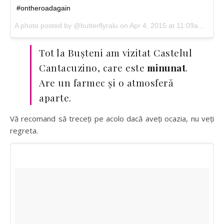
#ontheroadagain
A photo posted by @butterflyralu on Apr 4, 2015 at 11:09am PDT
Tot la Bușteni am vizitat Castelul
Cantacuzino, care este
minunat
.
Are un farmec și o atmosferă
aparte.
Vă recomand să treceți pe acolo dacă aveți ocazia, nu veți
regreta.