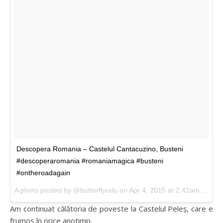
Descopera Romania – Castelul Cantacuzino, Busteni
#descoperaromania #romaniamagica #busteni
#ontheroadagain
A photo posted by @butterflyralu on Apr 4, 2015 at 2:42am PDT
Am continuat călătoria de poveste la Castelul Peleș, care e
frumos în orice anotimp.