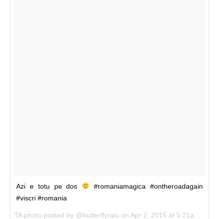
Azi e totu pe dos
#romaniamagica #ontheroadagain
#viscri #romania
TA photo posted by @butterflyralu on Apr 2, 2015 at 5:21am PDT