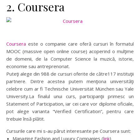
2. Coursera
Coursera
este o companie care oferă cursuri în formatul
MOOC (massive open online course) acoperind o mulţime
de domenii, de la Computer Science la muzică, istorie,
economie sau antreprenoriat.
Puteţi alege din 988 de cursuri oferite de către117 instituţii
partnere. Dintre acestea putem menţiona universităţi
celebre cum ar fi Technische Universität München sau Yale
University.La finalul unui curs, participanţii primesc un
Statement of Participation, iar cei care vor diplome oficiale,
pot alege varianta “Verified Certification”, pentru care
trebuie însă plătit.
Cursurile care mi s-au părut interesante pe Coursera sunt:
Managing Fashion and Luxury Companies (
link
)