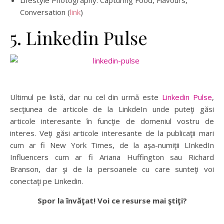
Lifestyle Photography: Capturing Food, Flavours,
Conversation (
link
)
5. Linkedin Pulse
Ultimul pe listă, dar nu cel din urmă este
Linkedin Pulse
,
secţiunea de articole de la LinkdeIn unde puteţi găsi
articole interesante în funcţie de domeniul vostru de
interes. Veţi găsi articole interesante de la publicaţii mari
cum ar fi New York Times, de la aşa-numiţii LInkedIn
Influencers cum ar fi Ariana Huffington sau Richard
Branson, dar şi de la persoanele cu care sunteţi voi
conectaţi pe Linkedin.
Spor la învăţat! Voi ce resurse mai ştiţi?