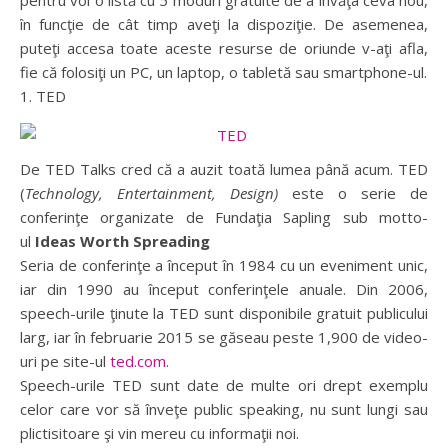
pentru voi o listă cu 5 moduri gratuite de a învăţa ceva nou,
în funcţie de cât timp aveţi la dispoziţie. De asemenea,
puteţi accesa toate aceste resurse de oriunde v-aţi afla,
fie că folosiţi un PC, un laptop, o tabletă sau smartphone-ul.
1. TED
De TED Talks cred că a auzit toată lumea până acum. TED
(
Technology, Entertainment, Design)
este o serie de
conferinţe organizate de Fundaţia Sapling sub motto-
ul
Ideas Worth Spreading
Seria de conferinţe a început în 1984 cu un eveniment unic,
iar din 1990 au început conferinţele anuale. Din 2006,
speech-urile ţinute la TED sunt disponibile gratuit publicului
larg, iar în februarie 2015 se găseau peste 1,900 de video-
uri pe site-ul
ted.com
.
Speech-urile TED sunt date de multe ori drept exemplu
celor care vor să înveţe public speaking, nu sunt lungi sau
plictisitoare şi vin mereu cu informaţii noi.