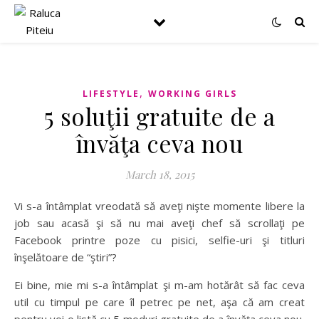
,
LIFESTYLE
WORKING GIRLS
5 soluţii gratuite de a
învăţa ceva nou
March 18, 2015
Vi s-a întâmplat vreodată să aveţi nişte momente libere la
job sau acasă şi să nu mai aveţi chef să scrollaţi pe
Facebook printre poze cu pisici, selfie-uri şi titluri
înşelătoare de “ştiri”?
Ei bine, mie mi s-a întâmplat şi m-am hotărât să fac ceva
util cu timpul pe care îl petrec
pe net, aşa că am creat