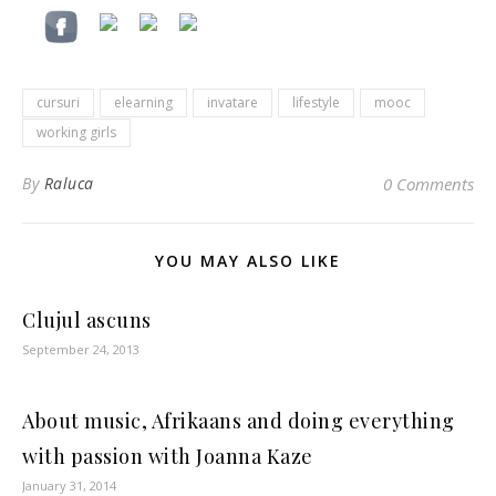
cursuri
elearning
invatare
lifestyle
mooc
working girls
By
Raluca
0 Comments
YOU MAY ALSO LIKE
Clujul ascuns
September 24, 2013
About music, Afrikaans and doing everything
with passion with Joanna Kaze
January 31, 2014