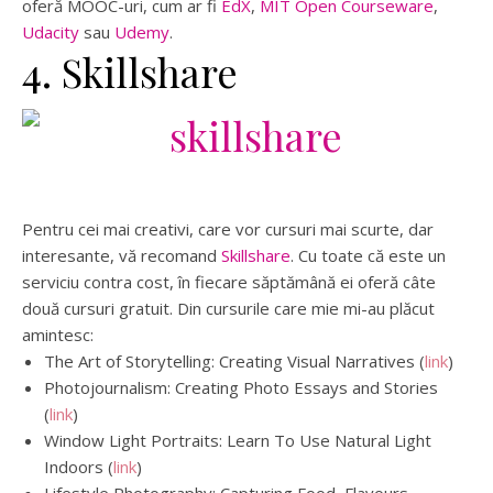
oferă MOOC-uri, cum ar fi
EdX
,
MIT Open Courseware
,
Udacity
sau
Udemy
.
4. Skillshare
Pentru cei mai creativi, care vor cursuri mai scurte, dar
interesante, vă recomand
Skillshare
. Cu toate că este un
serviciu contra cost, în fiecare săptămână ei oferă câte
două cursuri gratuit. Din cursurile care mie mi-au plăcut
amintesc:
The Art of Storytelling: Creating Visual Narratives (
link
)
Photojournalism: Creating Photo Essays and Stories
(
link
)
Window Light Portraits: Learn To Use Natural Light
Indoors (
link
)