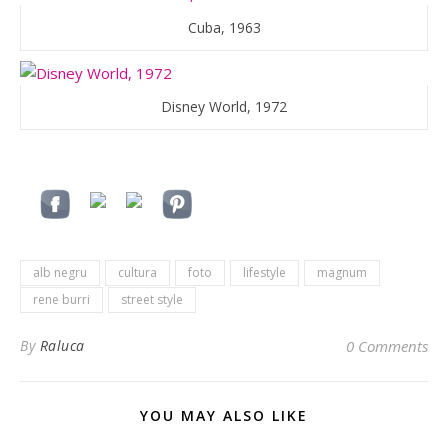
Cuba, 1963
Disney World, 1972
alb negru
cultura
foto
lifestyle
magnum
rene burri
street style
By
Raluca
0 Comments
YOU MAY ALSO LIKE