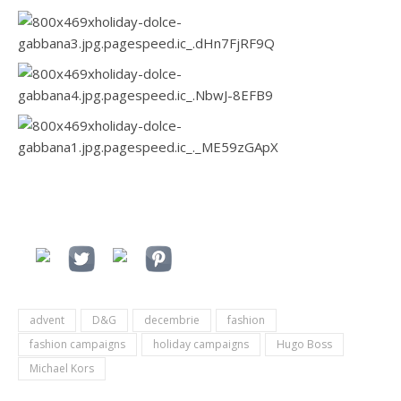
advent
D&G
decembrie
fashion
fashion campaigns
holiday campaigns
Hugo Boss
Michael Kors