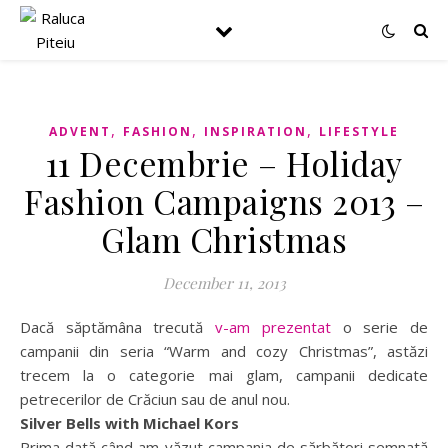
,
,
,
ADVENT
FASHION
INSPIRATION
LIFESTYLE
11 Decembrie – Holiday
Fashion Campaigns 2013 –
Glam Christmas
December 11, 2013
Dacă săptămâna trecută
v-am prezentat
o serie de
campanii din seria “Warm and cozy Christmas”, astăzi
trecem la o categorie mai glam, campanii dedicate
petrecerilor de Crăciun sau de anul nou.
Silver Bells with Michael Kors
Prima dată când am văzut campania de sărbători semnată