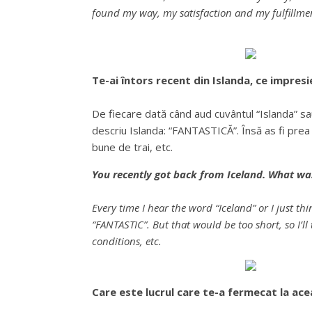
found my way, my satisfaction and my fulfillm
Te-ai întors recent din Islanda, ce impresi
De fiecare dată când aud cuvântul “Islanda” sa
descriu Islanda: “FANTASTICĂ”. Însă as fi prea sc
bune de trai, etc.
You recently got back from Iceland. What was
Every time I hear the word “Iceland” or I just th
“FANTASTIC”. But that would be too short, so I’ll t
conditions, etc.
Care este lucrul care te-a fermecat la ace