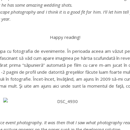
t he has some amazing wedding shots.
cape photography and I think it is a good fit for him. I’ll let him t
 year.
Happy reading!
upa cu fotografia de evenimente. În perioada aceea am văzut pen
st fascinant să văd cum apare imaginea pe hârtia scufundată în revel
rat prima “săpunieră” automată pe film cu care m-am jucat în c
2 pagini de profil unde datorită greşelilor făcute luam foarte mul
 în fotografie. Încet-încet, învăţând, am ajuns în 2009 să-mi c
 şi mai mult. Şi uite am ajuns aici unde sunt la momentul de faţă,
ce event photography. It was then that I saw what photography real
the picture appears on the paper sunk in the developing solution.