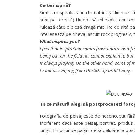
Ce te inspiră?
Simt că inspiraţia vine din natură şi din muzic
sunt pe teren :)) Nu pot să-mi explic, dar sim
rulează câte o piesă dragă mie. Pe de altă part
interesează pe cineva, ascult rock progresiv, f
What inspires you?
I feel that inspiration comes from nature and fr
being out on the field :)) I cannot explain it, bu
is always playing. On the other hand, some of my 
to bands ranging from the 80s up until today.
În ce măsură alegi să postprocesezi fotogr
Fotografia de peisaj este de neconceput fără 
Indiferent dacă este peisaj, portret, produs 
lungul timpului pe pagini de socializare la pos