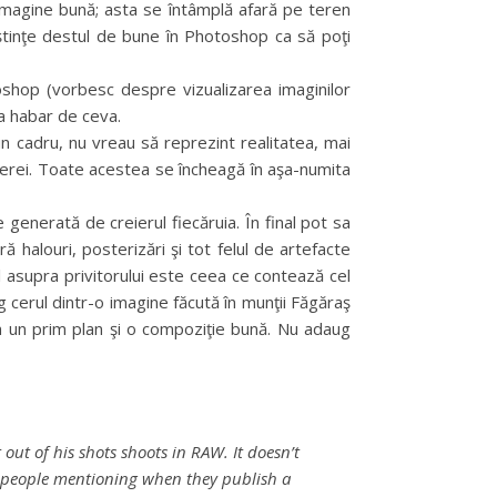
 imagine bună; asta se întâmplă afară pe teren
oştinţe destul de bune în Photoshop ca să poţi
oshop (vorbesc despre vizualizarea imaginilor
ea habar de ceva.
n cadru, nu vreau să reprezint realitatea, mai
sferei. Toate acestea se încheagă în aşa-numita
generată de creierul fiecăruia. În final pot sa
 halouri, posterizări şi tot felul de artefacte
l asupra privitorului este ceea ce contează cel
 cerul dintr-o imagine făcută în munţii Făgăraş
am un prim plan şi o compoziţie bună. Nu adaug
t of his shots shoots in RAW. It doesn’t
 of people mentioning when they publish a