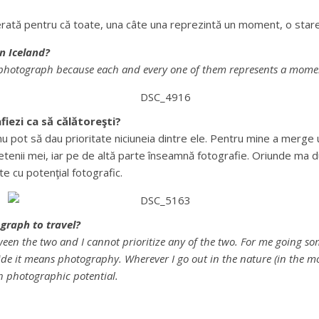
erată pentru că toate, una câte una reprezintă un moment, o star
n Iceland?
ite photograph because each and every one of them represents a mome
fiezi ca să călătoreşti?
nu pot să dau prioritate niciuneia dintre ele. Pentru mine a merg
rietenii mei, iar pe de altă parte înseamnă fotografie. Oriunde ma 
te cu potenţial fotografic.
graph to travel?
tween the two and I cannot prioritize any of the two. For me going
side it means photography. Wherever I go out in the nature (in the mo
ith photographic potential.