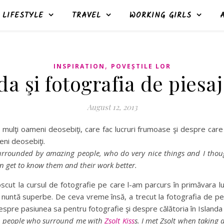
LIFESTYLE
TRAVEL
WORKING GIRLS
,
INSPIRATION
POVEȘTILE LOR
a şi fotografia de piesaj
August 12, 2013
mulţi oameni deosebiţi, care fac lucruri frumoase şi despre care 
eni deosebiţi.
surrounded by amazing people, who do very nice things and I thoug
an get to know them and their work better.
oscut la cursul de fotografie pe care l-am parcurs în primăvara lu
 nuntă superbe. De ceva vreme însă, a trecut la fotografia de peis
espre pasiunea sa pentru fotografie şi despre călătoria în Islanda 
rful people who surround me with
Zsolt Kiss
s. I met Zsolt when taking