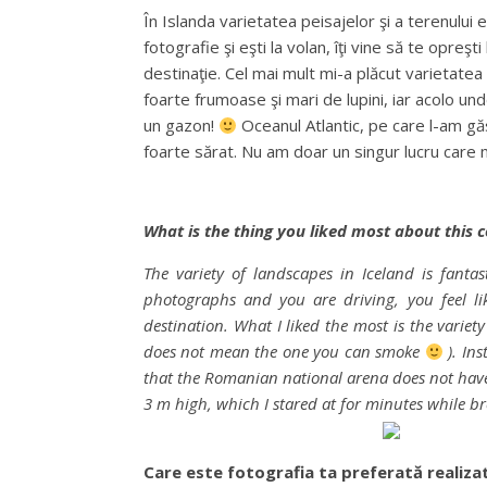
În Islanda varietatea peisajelor şi a terenului
fotografie şi eşti la volan, îţi vine să te opreş
destinaţie. Cel mai mult mi-a plăcut varietatea p
foarte frumoase şi mari de lupini, iar acolo un
un gazon!
Oceanul Atlantic, pe care l-am gă
foarte sărat. Nu am doar un singur lucru care mi
What is the thing you liked most about this 
The variety of landscapes in Iceland is fanta
photographs and you are driving, you feel li
destination. What I liked the most is the varie
does not mean the one you can smoke
). Ins
that the Romanian national arena does not have
3 m high, which I stared at for minutes while brea
Care este fotografia ta preferată realiza