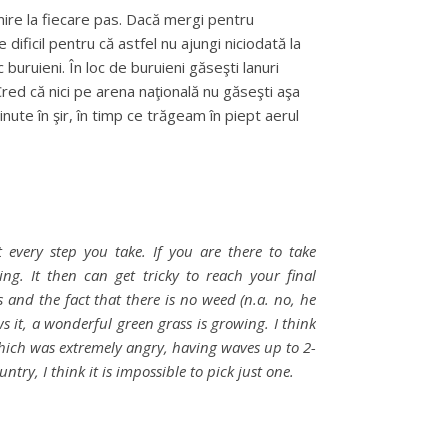
imire la fiecare pas. Dacă mergi pentru
 dificil pentru că astfel nu ajungi niciodată la
 buruieni. În loc de buruieni găseşti lanuri
Cred că nici pe arena naţională nu găseşti aşa
te în şir, în timp ce trăgeam în piept aerul
 every step you take. If you are there to take
g. It then can get tricky to reach your final
 and the fact that there is no weed (n.a. no, he
ws it, a wonderful green grass is growing. I think
which was extremely angry, having waves up to 2-
ntry, I think it is impossible to pick just one
.