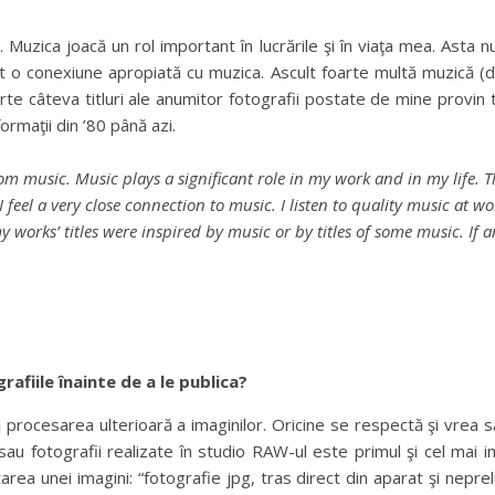
ă. Muzica joacă un rol important în lucrările şi în viaţa mea. Asta 
t o conexiune apropiată cu muzica. Ascult foarte multă muzică (de
e câteva titluri ale anumitor fotografii postate de mine provin to
ormaţii din ’80 până azi.
om music. Music plays a significant role in my work and in my life. T
t I feel a very close connection to music. I listen to quality music at
works’ titles were inspired by music or by titles of some music. If any
afiile înainte de a le publica?
procesarea ulterioară a imaginilor. Oricine se respectă şi vrea 
sau fotografii realizate în studio RAW-ul este primul şi cel ma
tarea unei imagini: “fotografie jpg, tras direct din aparat şi nepre