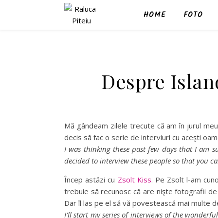
HOME
FOTO
Despre Island
Mă gândeam zilele trecute că am în jurul meu 
decis să fac o serie de interviuri cu aceşti oam
I was thinking these past few days that I am 
decided to interview these people so that you c
Încep astăzi cu
Zsolt Kiss
. Pe Zsolt l-am cun
trebuie să recunosc că are nişte fotografii de
Dar îl las pe el să vă povestească mai multe d
I’ll start my series of interviews of the wonde