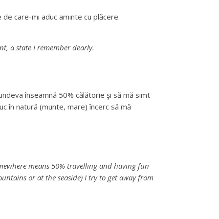
e de care-mi aduc aminte cu plăcere.
nt, a state I remember dearly.
e undeva înseamnă 50% călătorie şi să mă simt
duc în natură (munte, mare) încerc să mă
 somewhere means 50% travelling and having fun
untains or at the seaside) I try to get away from