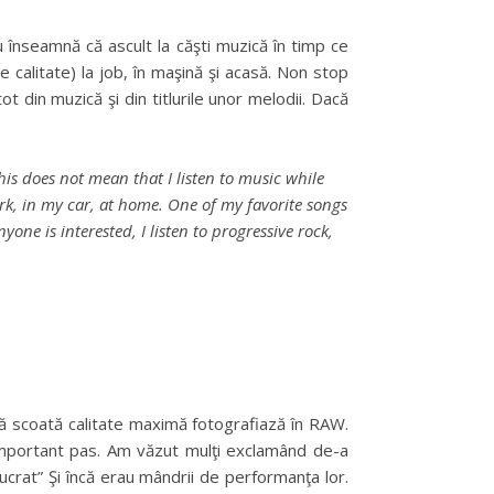
nu înseamnă că ascult la căşti muzică în timp ce
 calitate) la job, în maşină şi acasă. Non stop
t din muzică şi din titlurile unor melodii. Dacă
his does not mean that I listen to music while
 work, in my car, at home. One of my favorite songs
one is interested, I listen to progressive rock,
să scoată calitate maximă fotografiază în RAW.
i important pas. Am văzut mulţi exclamând de-a
lucrat” Şi încă erau mândrii de performanţa lor.