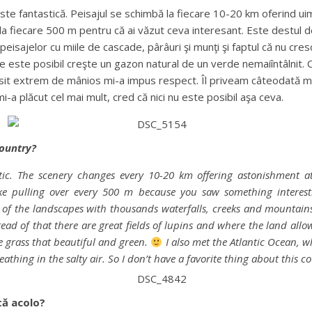
 este fantastică. Peisajul se schimbă la fiecare 10-20 km oferind u
ti la fiecare 500 m pentru că ai văzut ceva interesant. Este destul de
eisajelor cu miile de cascade, pârâuri şi munţi şi faptul că nu cresc
de este posibil creşte un gazon natural de un verde nemaiîntâlnit. 
sit extrem de mânios mi-a impus respect. Îl priveam câteodată minu
-a plăcut cel mai mult, cred că nici nu este posibil aşa ceva.
country?
stic. The scenery changes every 10-20 km offering astonishment at
ke pulling over every 500 m because you saw something interestin
ty of the landscapes with thousands waterfalls, creeks and mountains
tead of that there are great fields of lupins and where the land allo
 grass that beautiful and green.
I also met the Atlantic Ocean, 
thing in the salty air. So I don’t have a favorite thing about this cou
tă acolo?