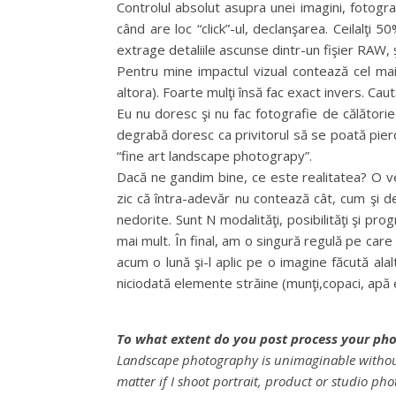
Controlul absolut asupra unei imagini, fotogr
când are loc “click”-ul, declanşarea. Ceilalţ
extrage detaliile ascunse dintr-un fişier RAW, şi
Pentru mine impactul vizual contează cel mai
altora). Foarte mulţi însă fac exact invers. Cau
Eu nu doresc şi nu fac fotografie de călători
degrabă doresc ca privitorul să se poată pierd
“fine art landscape photograpy”.
Dacă ne gandim bine, ce este realitatea? O ved
zic că întra-adevăr nu contează cât, cum şi de
nedorite. Sunt N modalităţi, posibilităţi şi p
mai mult. În final, am o singură regulă pe car
acum o lună şi-l aplic pe o imagine făcută al
niciodată elemente străine (munţi,copaci, apă etc
To what extent do you post process your ph
Landscape photography is unimaginable without 
matter if I shoot portrait, product or studio ph