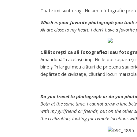
Toate imi sunt dragi. Nu am o fotografie pref
Which is your favorite photograph you took i
All are close to my heart. I don’t have a favor
Călătoreşti ca să fotografiezi sau fotogra
Amândouă în acelaşi timp. Nu le pot separa şi 
bine şi în largul meu alături de prietena sau p
depărtez de civilizaţie, căutând locuri mai izola
Do you travel to photograph or do you photo
Both at the same time. I cannot draw a line be
with my girlfriend or friends, but on the other 
the civilization, looking for remote locations w