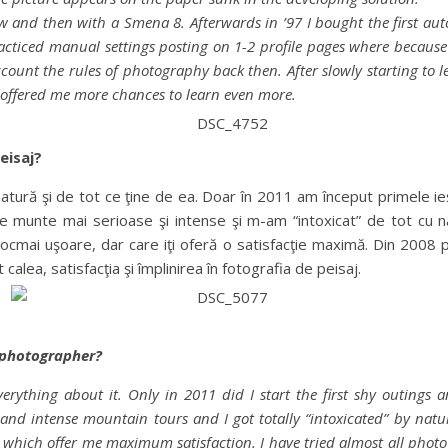
 and then with a Smena 8. Afterwards in ’97 I bought the first aut
cticed manual settings posting on 1-2 profile pages where because of
account the rules of photography back then. After slowly starting to
d offered me more chances to learn even more.
eisaj?
atură şi de tot ce ţine de ea. Doar în 2011 am început primele ieşi
e munte mai serioase şi intense şi m-am “intoxicat” de tot cu n
cmai uşoare, dar care iţi oferă o satisfacţie maximă. Din 2008 
alea, satisfacţia şi împlinirea în fotografia de peisaj.
 photographer?
ything about it. Only in 2011 did I start the first shy outings an
 and intense mountain tours and I got totally “intoxicated” by nat
 which offer me maximum satisfaction. I have tried almost all photo