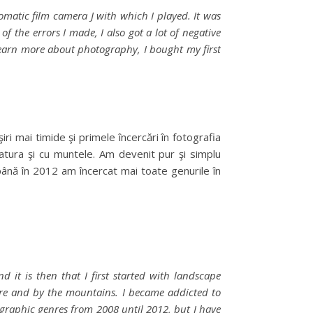
omatic film camera J with which I played. It was
 the errors I made, I also got a lot of negative
 learn more about photography, I bought my first
ri mai timide şi primele încercări în fotografia
atura şi cu muntele. Am devenit pur şi simplu
până în 2012 am încercat mai toate genurile în
d it is then that I first started with landscape
ure and by the mountains. I became addicted to
graphic genres from 2008 until 2012, but I have