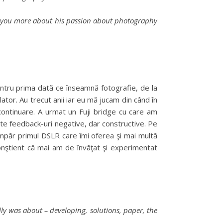
ell you more about his passion about photography
tru prima dată ce înseamnă fotografie, de la
ator. Au trecut anii iar eu mă jucam din când în
ontinuare. A urmat un Fuji bridge cu care am
te feedback-uri negative, dar constructive. Pe
umpăr primul DSLR care îmi oferea şi mai multă
 conştient că mai am de învăţat şi experimentat
ly was about – developing, solutions, paper, the