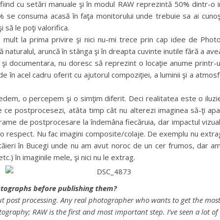
afiind cu setări manuale şi în modul RAW reprezintă 50% dintr-o
i 50% se consuma acasă în faţa monitorului unde trebuie sa ai cun
 să le poţi valorifica.
 mult la prima privire şi nici nu-mi trece prin cap idee de Phot
tă naturalul, aruncă în stânga şi în dreapta cuvinte inutile fără a av
e şi documentara, nu doresc să reprezint o locaţie anume printr-u
e în acel cadru oferit cu ajutorul compoziţiei, a luminii şi a atmo
em, o percepem şi o simţim diferit. Deci realitatea este o iluzie 
 ce postprocesezi, atâta timp cât nu alterezi imaginea să-ţi apară
rograme de postprocesare la îndemâna fiecăruia, dar impactul vizua
e o respect. Nu fac imagini composite/colaje. De exemplu nu extrag
altăieri în Bucegi unde nu am avut noroc de un cer frumos, dar 
.) în imaginile mele, şi nici nu le extrag.
otographs before publishing them?
post processing. Any real photographer who wants to get the most ou
otography; RAW is the first and most important step. I’ve seen a lot