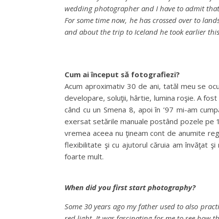
wedding photographer and I have to admit tha
For some time now, he has crossed over to lands
and about the trip to Iceland he took earlier this
Cum ai început să fotografiezi?
Acum aproximativ 30 de ani, tatăl meu se oc
developare, soluţii, hârtie, lumina roşie. A fo
când cu un Smena 8, apoi în ’97 mi-am cumpă
exersat setările manuale postând pozele pe 1-
vremea aceea nu ţineam cont de anumite reguli
flexibilitate şi cu ajutorul căruia am învăţat
foarte mult.
When did you first start photography?
Some 30 years ago my father used to also practi
red light. It was fascinating for me to see how 