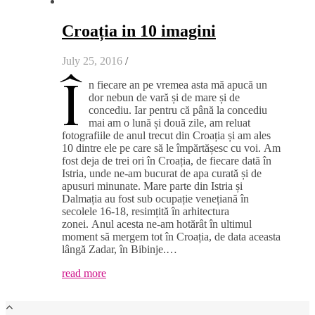
Croația in 10 imagini
July 25, 2016
/
Î
n fiecare an pe vremea asta mă apucă un
dor nebun de vară și de mare și de
concediu. Iar pentru că până la concediu
mai am o lună și două zile, am reluat
fotografiile de anul trecut din Croația și am ales
10 dintre ele pe care să le împărtășesc cu voi. Am
fost deja de trei ori în Croația, de fiecare dată în
Istria, unde ne-am bucurat de apa curată și de
apusuri minunate. Mare parte din Istria și
Dalmația au fost sub ocupație venețiană în
secolele 16-18, resimțită în arhitectura
zonei. Anul acesta ne-am hotărât în ultimul
moment să mergem tot în Croația, de data aceasta
lângă Zadar, în Bibinje.…
read more