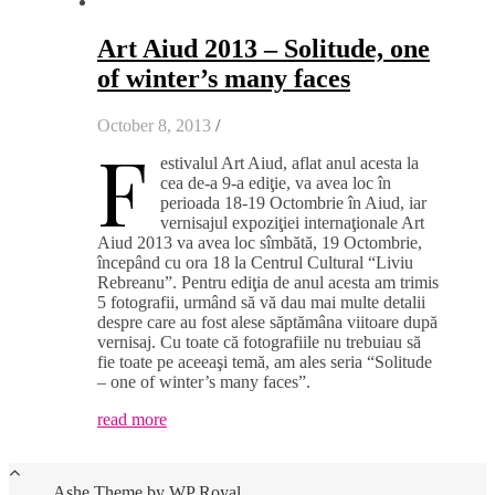
Art Aiud 2013 – Solitude, one
of winter’s many faces
October 8, 2013
/
F
estivalul Art Aiud, aflat anul acesta la
cea de-a 9-a ediţie, va avea loc în
perioada 18-19 Octombrie în Aiud, iar
vernisajul expoziţiei internaţionale Art
Aiud 2013 va avea loc sîmbătă, 19 Octombrie,
începând cu ora 18 la Centrul Cultural “Liviu
Rebreanu”. Pentru ediţia de anul acesta am trimis
5 fotografii, urmând să vă dau mai multe detalii
despre care au fost alese săptămâna viitoare după
vernisaj. Cu toate că fotografiile nu trebuiau să
fie toate pe aceeaşi temă, am ales seria “Solitude
– one of winter’s many faces”.
read more
Ashe Theme by
WP Royal
.