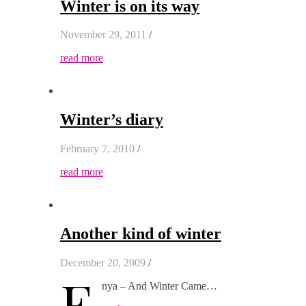
Winter is on its way
November 29, 2011
/
read more
Winter’s diary
February 7, 2010
/
read more
Another kind of winter
December 20, 2009
/
E
nya – And Winter Came…