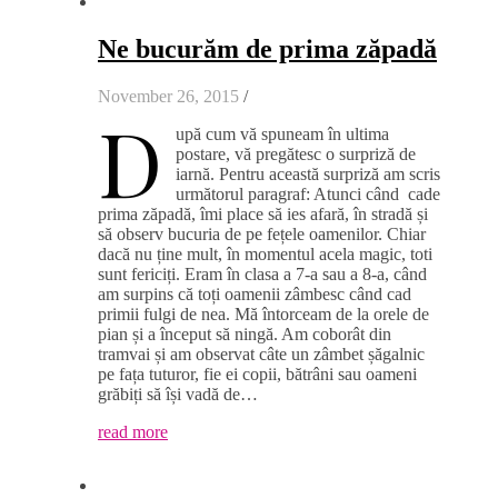
Ne bucurăm de prima zăpadă
November 26, 2015
/
D
upă cum vă spuneam în ultima
postare, vă pregătesc o surpriză de
iarnă. Pentru această surpriză am scris
următorul paragraf: Atunci când cade
prima zăpadă, îmi place să ies afară, în stradă și
să observ bucuria de pe fețele oamenilor. Chiar
dacă nu ține mult, în momentul acela magic, toti
sunt fericiți. Eram în clasa a 7-a sau a 8-a, când
am surpins că toți oamenii zâmbesc când cad
primii fulgi de nea. Mă întorceam de la orele de
pian și a început să ningă. Am coborât din
tramvai și am observat câte un zâmbet șăgalnic
pe fața tuturor, fie ei copii, bătrâni sau oameni
grăbiți să își vadă de…
read more