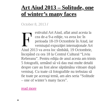
Art Aiud 2013 – Solitude, one
of winter’s many faces
October 8, 2013
/
F
estivalul Art Aiud, aflat anul acesta la
cea de-a 9-a ediţie, va avea loc în
perioada 18-19 Octombrie în Aiud, iar
vernisajul expoziţiei internaţionale Art
Aiud 2013 va avea loc sîmbătă, 19 Octombrie,
începând cu ora 18 la Centrul Cultural “Liviu
Rebreanu”. Pentru ediţia de anul acesta am trimis
5 fotografii, urmând să vă dau mai multe detalii
despre care au fost alese săptămâna viitoare după
vernisaj. Cu toate că fotografiile nu trebuiau să
fie toate pe aceeaşi temă, am ales seria “Solitude
– one of winter’s many faces”.
read more