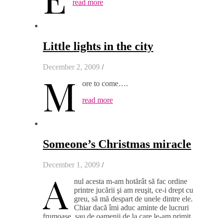
read more
Little lights in the city
December 2, 2009
/
M
ore to come….
read more
Someone’s Christmas miracle
December 1, 2009
/
A
nul acesta m-am hotărât să fac ordine
printre jucării şi am reuşit, ce-i drept cu
greu, să mă despart de unele dintre ele.
Chiar dacă îmi aduc aminte de lucruri
frumoase, sau de oamenii de la care le-am primit,